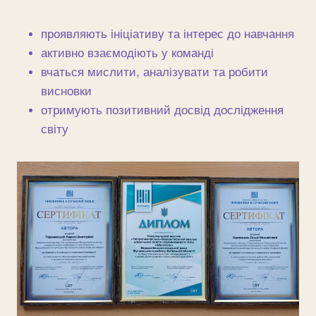
проявляють ініціативу та інтерес до навчання
активно взаємодіють у команді
вчаться мислити, аналізувати та робити
висновки
отримують позитивний досвід дослідження
світу